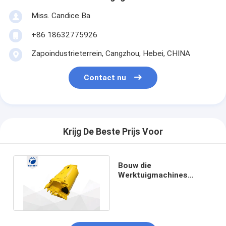
Miss. Candice Ba
+86 18632775926
Zapoindustrieterrein, Cangzhou, Hebei, CHINA
Contact nu
Krijg De Beste Prijs Voor
Bouw die
Werktuigmachines
opstapelen die Emmer
met Rotsbeetjes boren