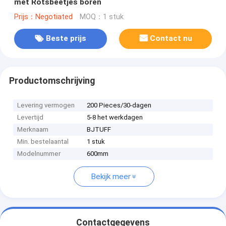
met Rotsbeetjes boren
Prijs：Negotiated
MOQ：1 stuk
Beste prijs
Contact nu
Productomschrijving
Levering vermogen
200 Pieces/30-dagen
Levertijd
5-8 het werkdagen
Merknaam
BJTUFF
Min. bestelaantal
1 stuk
Modelnummer
600mm
Bekijk meer
Contactgegevens